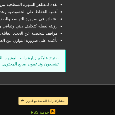
نقده لمظاهر الشهرة السطحية بين
أهمية الحفاظ على الخصوصية وعدم 
اعتقاده في ضرورة التواضع والصد
رؤيته لعمله كتكليف ديني وثقافي 
مواقف شخصية عن الحب، العائلة، و
تأكيده على ضرورة التوازن بين العمل
نقترح عليكم زيارة رابط اليوتيوب ا
تشجعون وتدعمون صانع المحتوى.
مشاركة رابط الصفحة مع آخرين
خدمة RSS