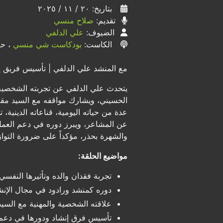
بتاريخ: ٢٠ / ١١ / ٢٠٢٥
تقديم:
صلاح منسي
الضيوف:
علي الدلفي
الكاست:
بودكاست شي منسي
، حلق
مع المنشد علي الدلفي | تأسيس فريق إنش
يتحدث علي الدلفي عن تجربته الشخصية مع
الحسيني، ويشارك مواقفه مع السيد مقتد
عدة من حياته اليومية، قناعاته الدينية
عن المشاعر، ويبرز دوره في دعم العمل ا
والشهرة بحذر، مؤكداً على ضرورة التوا
مواضيع الحلقة:
تجربة فقدان والده وتأثيرها النفسي
دوره كمنشد ورادود في مجال الإن
علاقته الشخصية والمهنية مع السي
تأسيس فرق إنشاد ودورها في دعم ا