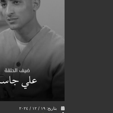
بتاريخ: ١٩ / ١٢ / ٢٠٢٤