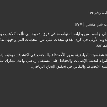
ة رقم ٦٩
ت شي منسي | #69
ي جاسم، من بداياته المتواضعة في فرق شعبية إلى تألقه كلاعب دولي
دوته الأولى في كرة القدم. يتحدث علي عن التحديات التي واجهها، بدءً
ماعية.
بناء شخصيته الرياضية، ودور الأصدقاء والمجتمع في اكتشاف موهبته وتط
الالتزام لتجنب الإصابات والحفاظ على مستقبل رياضي واعد. يشارك علي
همية الانضباط والتفاني في تحقيق النجاح الرياضي.