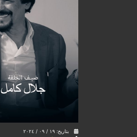
بتاريخ: ١٩ / ٠٩ / ٢٠٢٤