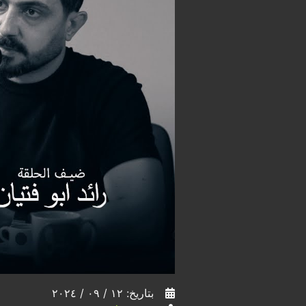
بتاريخ: ١٢ / ٠٩ / ٢٠٢٤