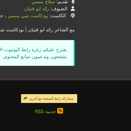
تقديم:
صلاح منسي
الضيوف:
رائد ابو فتيان
الكاست:
بودكاست شي منسي
، حلق
مع الشاعر رائد ابو فتيان | بودكاست شي
نقترح عليكم زيارة رابط اليوتيوب ا
تشجعون وتدعمون صانع المحتوى.
مشاركة رابط الصفحة مع آخرين
خدمة RSS