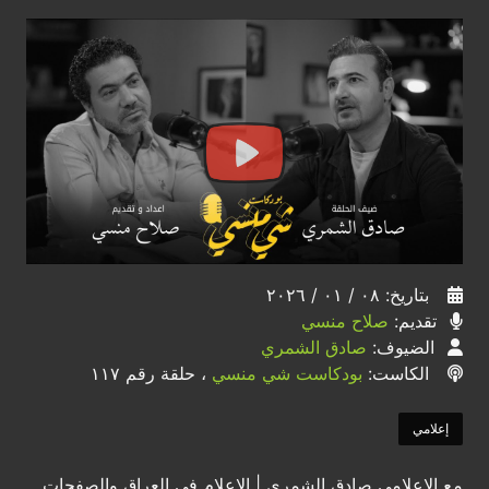
بتاريخ: ٠٨ / ٠١ / ٢٠٢٦
تقديم:
صلاح منسي
الضيوف:
صادق الشمري
الكاست:
بودكاست شي منسي
، حلقة رقم ١١٧
إعلامي
مع الإعلامي صادق الشمري | الإعلام في العراق والصفحات