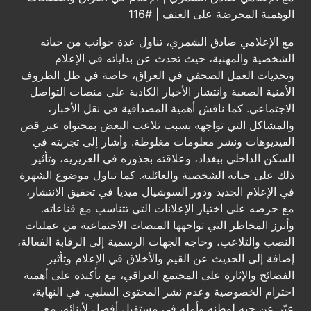
الوهمية المحرضة على العنف | #116
مع الإعلامي صادق الشمري، تناول عدة جوانب من حياته
الشخصية والمهنية، حيث تحدث عن بداياته في الإعلام
وتحديات العمل الصحفي في العراق، خاصة في ظل الظروف
الأمنية الصعبة وانتشار الأخبار الكاذبة على منصات التواصل
الاجتماعي. كما ناقش أهمية المصداقية في نقل الأخبار،
والمشاكل التي تواجهه بسبب تلاعب البعض بمحتواه عبر قص
الفيديوهات ونشر معلومات مغلوطة. وأشار إلى تجربته في
السكن الداخلي ببغداد، وعلاقته بجذوره في العزيزيه، وتأثير
ذلك على حياته الشخصية والعائلية. كما تناول موضوع الشهرة
في الإعلام الجديد ودور السوشيال ميديا في تحقيق الانتشار،
مع حرصه على اختيار الإعلانات التي تتناسب مع قناعاته.
وأبرز المخاطر التي تواجهها المنصات الاجتماعية من عمليات
النصب والتلاعب، وحاجه الجهات الرسمية إلى الرقابة الفعالة،
إضافة إلى الحديث عن القيم والأخلاق في الإعلام وتأثير
الفضائح والإثارة على المجتمع العراقي، مع تأكيده على أهمية
احترام الخصوصية وعدم نشر المحتوى السلبي. في النهاية،
عبّر عن حبه لوطنه وأمله في مستقبل أفضل لأبنائه، مع