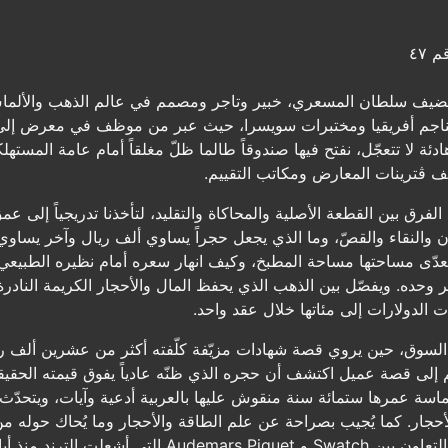
 ٤٧
ف سلطان المسعري، خبير وتاجر ومصمم في عالم الذهب والألماس وال
ناجم أفريقيا ومختبرات سويسرا، حيث عبر من موظف في معرض إلى ص
ة لا تتعجّل، نفتح فيها صندوقاً طالما ظلّ مغلقاً أمام عامة المستهل
ف ڤترينات المعارض ومكاتب التقييم.
فرق بين القطعة الأصلية والمحاكاة والتقليد، لتأخذنا تدريجياً إلى عم
لون والنقاء والقصّ، وما الذي يجعل حجراً يساوي ألف ريال وآخر يساو
تتعدّى مساحتها مساحة المطبخ، وكيف انهار سعره أمام نظيره الطبيعي 
ر وحده. ويفصّل بين الذهب الذي يحفظ المال والأحجار الكريمة النادر
الدولارات إلى مئاتها خلال عقد واحد.
ي السوق، حين يروي قصة شهادات مزيّفة كلّفته أكثر من عشرين ألف ر
م إلى قصة عميل اكتشف أن حجره الذي ظنّه عادياً يفوق قيمته الحقيق
ماسة عمرها ستمائة سنة منقوش عليها بالعربية أدعية وآيات، ويتحدّث ع
حجار. كما يُجيب بصراحة عن علم الطاقة والأحجار وما يُحاك حوله من
أشعلت الترند منذ أيام.