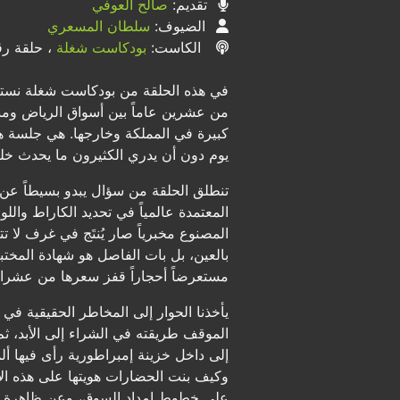
تقديم:
صالح العوفي
الضيوف:
سلطان المسعري
الكاست:
بودكاست شغلة
، حلقة رقم
في هذه الحلقة من بودكاست شغلة نستضي
من عشرين عاماً بين أسواق الرياض وم
كبيرة في المملكة وخارجها. هي جلسة هادئ
يوم دون أن يدري الكثيرون ما يحدث خل
تنطلق الحلقة من سؤال يبدو بسيطاً عن ال
المعتمدة عالمياً في تحديد الكاراط وال
المصنوع مخبرياً صار يُنتَج في غرف لا 
بالعين، بل بات الفاصل هو شهادة المختب
مستعرضاً أحجاراً قفز سعرها من عشرات 
يأخذنا الحوار إلى المخاطر الحقيقية ف
الموقف طريقته في الشراء إلى الأبد، ث
إلى داخل خزينة إمبراطورية رأى فيها أل
وكيف بنت الحضارات هويتها على هذه الأ
على خطوط إمداد السوق، وعن ظاهرة التعاون بين Swatch و Audemars Piguet التي 