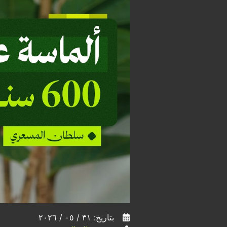
بتاريخ: ٣١ / ٠٥ / ٢٠٢٦