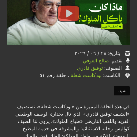
بتاريخ: ٢٨ / ٠٦ / ٢٠٢٦
تقديم:
صالح العوفي
الضيوف:
توفيق قادري
الكاست:
بودكاست شغلة
، حلقة رقم ٥١
شيف
في هذه الحلقة المميزة من «بودكاست شغلة»، نستضيف
«الشيف توفيق قادري» الذي نال بجدارة الوصف الوظيفي
الفريد واللقب التاريخي «طباخ الملوك». يروي لنا الضيف
كواليس رحلته الاستثنائية والمشرفة في خدمة المطبخ
السعودي لثلاثة من ملوك المملكة: الملك فهد، والملك