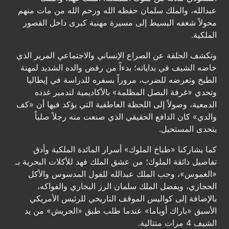
عبدالله، والملك سلمان حفظه الله ورحم الله من مات منهم
محولاً شغفه البسيط إلى مسيرة مهنية كبرى داخل القصور
الملكية.
وتكشف الحلقة عن الصراع الإنساني والاجتماعي المرير الذي
خاضه الشيف في بداياته؛ بدءاً من رفض والده الشديد لمهنة
الطبخ وتعرضه للضرب، مروراً بسفره للدراسة في إيطاليا
وتحدي «غرفة البصل المظلمة» بالأكاديمية لتدمير غدده
الدمعية، وصولاً إلى اللحظة العاطفية التي يؤكد فيها أن «كف
والدي» كان الدافع الحقيقي الذي صنعت منه رجلاً صلباً
يتحدى المستحيل.
كما يشاركنا «طباخ الملوك» أسرار المائدة الملكية وأدق
تفاصيل ذائقة الملوك؛ من عشق الملك فهد للأكلات البحرية بـ
«الغموس»، وحب الملك عبدالله للفول المدسوس والأكل
الحجازي، ويفضل الملك سلمان الرز البخاري والفواكه،
بالإضافة إلى كواليس الموقف التاريخي للرئيس الأمريكي
الأسبق «باراك أوباما» عندما طلب طبق «الجريش» من يد
الشيف 4 مرات متتالية.