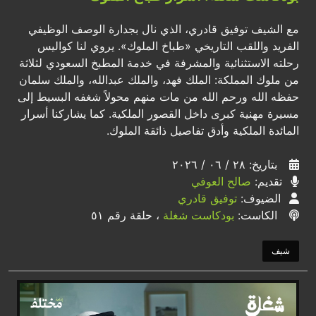
مع الشيف توفيق قادري، الذي نال بجدارة الوصف الوظيفي
الفريد واللقب التاريخي «طباخ الملوك». يروي لنا كواليس
رحلته الاستثنائية والمشرفة في خدمة المطبخ السعودي لثلاثة
من ملوك المملكة: الملك فهد، والملك عبدالله، والملك سلمان
حفظه الله ورحم الله من مات منهم محولاً شغفه البسيط إلى
مسيرة مهنية كبرى داخل القصور الملكية. كما يشاركنا أسرار
المائدة الملكية وأدق تفاصيل ذائقة الملوك.
بتاريخ: ٢٨ / ٠٦ / ٢٠٢٦
تقديم:
صالح العوفي
الضيوف:
توفيق قادري
الكاست:
بودكاست شغلة
، حلقة رقم ٥١
شيف