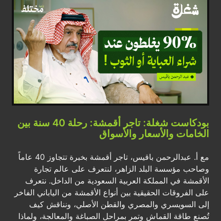
بودكاست شغلة: تاجر أقمشة: رحلة 40 سنة بين
الخامات والأسعار والأسواق
مع أ. عبدالرحمن باقيس، تاجر أقمشة بخبرة تتجاوز 40 عاماً
وصاحب مؤسسة البلد الزاهر، لنتعرف على عالم تجارة
الأقمشة في المملكة العربية السعودية من الداخل. نتعرف
على الفروقات الحقيقية بين أنواع الأقمشة من الياباني الفاخر
إلى السويسري والمصري والقطن الأصلي، ونناقش كيف
تُصنع طاقة القماش وتمر بمراحل الصباغة والمعالجة، ولماذا