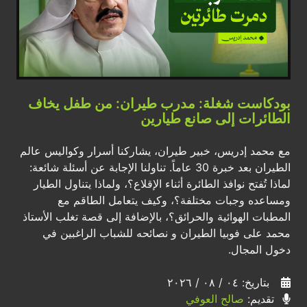
بودكاست شغلة: مدرب طيران: من طفل يخاف
الطائرات إلى صانع طيارين
مع محمد إدريس، خبير طيران، يشاركنا أسرار وكواليس عالم
الطيران بعد خبرة 30 عاماً. تناولنا الإجابة عن أسئلة شائعة:
لماذا تُفتح نوافذ الطائرة أثناء الإقلاع؟، ولماذا يتناول الطيار
ومساعده وجبات مختلفة؟، وكيف يتعامل الطاقم مع
المطبات الهوائية والحرائق؟، بالإضافة إلى قصة تغلب الأستاذ
محمد على فوبيا الطيران و نصائحه للشباب الراغبين في
دخول المجال.
بتاريخ: ٠٤ / ٠٨ / ٢٠٢٦
تقديم:
صالح العوفي