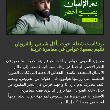
بودكاست شغلة: حوت يأكل شيبس والقروش
تلتهم بعضها: غواص في مغامرة غريبة
مع يزيد الدريني، غواص وباحث أحياء وبيئة بحرية متخصص في
البحر الأحمر، ليأخذنا في رحلة سينمائية غامضة إلى عالم
الأعماق السحيقة. ​نكشف الحقائق المذهلة التي تُكذب الصورة
النمطية التي زرعتها هوليوود في عقولنا عن القروش، ونتعلم
كيف تتصرف بدم بارد إذا واجهك قرش في البحر المفتوح من
خلال «لغة العيون». كما يروي لنا يزيد قصة مغامرته
الأسطورية في جزيرة موريشيوس لمواجهة حوت العنبر وجهاً
لوجه في محيط كاحل السواد.