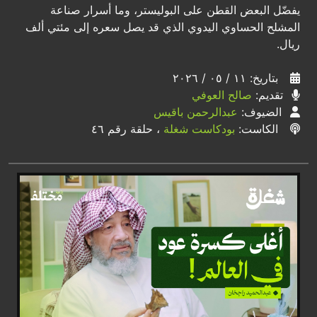
يفضّل البعض القطن على البوليستر، وما أسرار صناعة
المشلح الحساوي اليدوي الذي قد يصل سعره إلى مئتي ألف
ريال.
بتاريخ: ١١ / ٠٥ / ٢٠٢٦
تقديم:
صالح العوفي
الضيوف:
عبدالرحمن باقيس
الكاست:
بودكاست شغلة
، حلقة رقم ٤٦