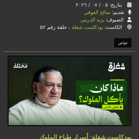
بتاريخ: ٠٥ / ٠٧ / ٢٠٢٦
تقديم:
صالح العوفي
الضيوف:
يزيد الدريني
الكاست:
بودكاست شغلة
، حلقة رقم ٥٢
غواص
بودكاست شغلة: أسرار طباخ الملوك