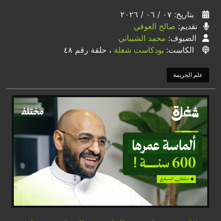
بتاريخ: ٠٧ / ٠٦ / ٢٠٢٦
تقديم:
صالح العوفي
الضيوف:
محمد الشيباني
الكاست:
بودكاست شغلة
، حلقة رقم ٤٨
علم الجريمة