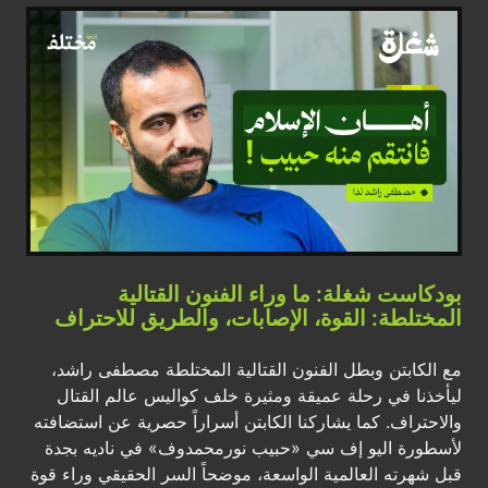
بودكاست شغلة: ما وراء الفنون القتالية
المختلطة: القوة، الإصابات، والطريق للاحتراف
مع الكابتن وبطل الفنون القتالية المختلطة مصطفى راشد،
ليأخذنا في رحلة عميقة ومثيرة خلف كواليس عالم القتال
والاحتراف. كما يشاركنا الكابتن أسراراً حصرية عن استضافته
لأسطورة اليو إف سي «حبيب نورمحمدوف» في ناديه بجدة
قبل شهرته العالمية الواسعة، موضحاً السر الحقيقي وراء قوة