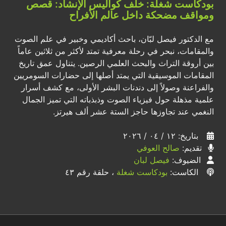
بودكاست شغلة: خلف كواليس الإنشاد: قصص
ومواقف مضحكة داخل عالم الأفراح
مع الدكتور فيصل لبّان، باحث أكاديمي وخبير في علم الصوت
والمقامات، نبحر في رحلة معرفية تمتد لأكثر من ثلاثين عاماً
بين أروقة التراث والبحث العلمي الرصين. يتناول عمق تاريخ
المقامات الموسيقية التي يمتد أصلها إلى حضارات السومريين
والفراعنة وصولاً إلى دندنات البشر الأولى، مع كشف أسرار
علمية مذهلة حول فيزياء الصوت وذبذباته التي تميز الجمال
النغمي عند تجاوزها حاجز الستة عشر ألف هيرتز.
بتاريخ: ١٢ / ٠٤ / ٢٠٢٦
تقديم:
صالح العوفي
الضيوف:
فيصل لبان
الكاست:
بودكاست شغلة
، حلقة رقم ٤٣