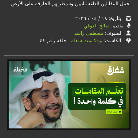
تحمل المقاتلين الداغستانيين وسيطرتهم الخارقة على الأرض.
بتاريخ: ١٨ / ٠٤ / ٢٠٢٦
تقديم:
صالح العوفي
الضيوف:
مصطفى راشد
الكاست:
بودكاست شغلة
، حلقة رقم ٤٤