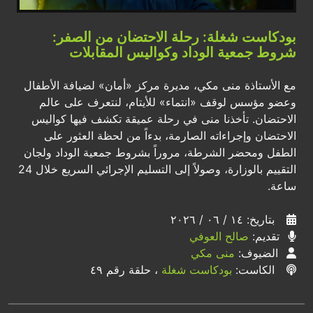
بودكاست شغلة: رحلة الاحتضان من الصفر:
شروط جمعية الوداد وكواليس المقابلات
مع الأستاذة منى مكي، مديرة مركز «أمان» لضيافة الأطفال
وعضو مؤسس لوقف «انتماء» للأيتام، لنتعرف على عالم
الاحتضان. تأخذنا منى في رحلة عميقة تكشف فيها كواليس
الاحتضان وإجراءاته الصارمة، بدءاً من لحظة العثور على
الطفل ومحضر الشرطة، مروراً بشروط جمعية الوداد ولجان
التقييم بالوزارة، وصولاً إلى التسليم الإجرائي السريع خلال 24
ساعة.
بتاريخ: ١٤ / ٠٦ / ٢٠٢٦
تقديم:
صالح العوفي
الضيوف:
منى مكي
الكاست:
بودكاست شغلة
، حلقة رقم ٤٩