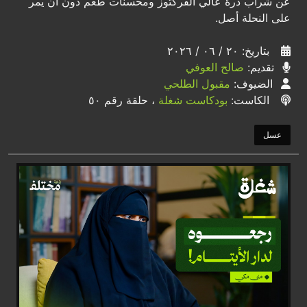
عن شراب ذرة عالي الفركتوز ومحسنات طعم دون أن يمر
على النحلة أصل.
بتاريخ: ٢٠ / ٠٦ / ٢٠٢٦
تقديم:
صالح العوفي
الضيوف:
مقبول الطلحي
الكاست:
بودكاست شغلة
، حلقة رقم ٥٠
عسل