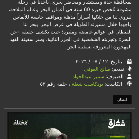
بمحافظة جدة ومستشار ومحاضر بحري. يأخذنا في رحلة
مشوقة تُلخص خبرة 60 سنة في أعماق البحر وعالم الملاحة،
ليروي لنا من خلالها أسراراً مذهلة ومواقف حابسة للأنفاس
واجهها خلال مسيرته الطويلة في عرض البحر. يبحر بنا
القبطان في عوالم غامضة ومثيرة؛ حيث يكشف حقيقة «جن
البحر» وتجربته الشخصية في الجزر النائية، وسر سفينة الفهد
المهجورة المعروفة بسفينة الجن.
بتاريخ: ١٢ / ٠٧ / ٢٠٢٦
تقديم:
صالح العوفي
الضيوف:
سمير عبدالجواد
الكاست:
بودكاست شغلة
، حلقة رقم ٥٣
قبطان