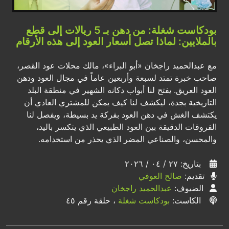
بودكاست شغلة: من دهن بـ 5 ريالات إلى قطع
بالملايين: لماذا تصل أسعار العود إلى هذه الأرقام
مع عبدالحميد راجخان «أبو البراء»، مالك محلات عود القصر،
صاحب خبرة تمتد لسبعة وأربعين عاماً في مجال العود ودهن
العود العريق. يفتح لنا أبواب دكانه الشهير في منطقة البلد
التاريخية بجدة، ليكشف لنا كيف يمكن للمشتري العادي أن
يكتشف الغش في دهن العود بفركة يد بسيطة، ويفصل لنا
الفروقات الدقيقة بين العود الطبيعي الذي يتكسر باليد،
والمحسن، والصناعي المضر الذي يحذر من استخدامه.
بتاريخ: ٢٧ / ٠٤ / ٢٠٢٦
تقديم:
صالح العوفي
الضيوف:
عبدالحميد راجخان
الكاست:
بودكاست شغلة
، حلقة رقم ٤٥