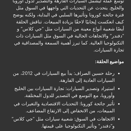
توسع عمله ليشمل السيارات الفارهة والتصدير لدول أوروبا
والخليج. يتحدث عن التحديات التي واجهها في السوق مثل
فترة جائحة كورونا وتأثيرها السلبي في البداية، ولكنه يوضح
كيف انعكست إيجابيًا لاحقًا بزيادة المبيعات. تناقش الحلقة
أيضًا شعبية أنواع معينة من السيارات مثل “جي كلاس” و
“دفندر” والاتجاهات الحالية في السوق مثل السيارات ذات
التكنولوجيا العالية. كما تبرز أهمية السمعة والمصداقية في
تجارة السيارات.
مواضيع الحلقة:
رحلة حسين الصراف: بدأ بيع السيارات في 2012، من
السيارات العادية إلى الفارهة.
استيراد وتصدير السيارات: تجارة السيارات بين الخليج
وأوروبا، مع التوسع في التصدير للدول المختلفة.
تأثير جائحة كورونا: التحديات الاقتصادية والتغيرات في
المبيعات، من الانخفاض إلى الارتفاع المضاعف.
الاتجاهات في السوق: شعبية سيارات مثل “جي كلاس”
و"دفندر" وتأثير التكنولوجيا على قيمتها.