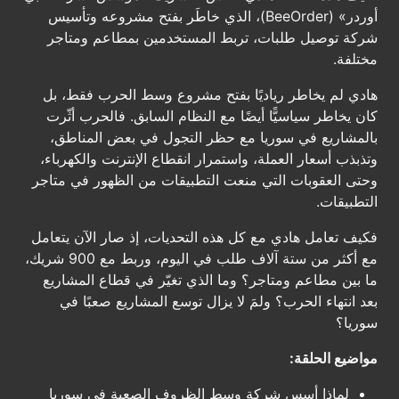
أوردر» (BeeOrder)، الذي خاطَر بفتح مشروعه وتأسيس
شركة توصيل طلبات، تربط المستخدمين بمطاعم ومتاجر
مختلفة.
هادي لم يخاطر رياديًا بفتح مشروع وسط الحرب فقط، بل
كان يخاطر سياسيًّا أيضًا مع النظام السابق. فالحرب أثّرت
بالمشاريع في سوريا مع حظر التجول في بعض المناطق،
وتذبذب أسعار العملة، واستمرار انقطاع الإنترنت والكهرباء،
وحتى العقوبات التي منعت التطبيقات من الظهور في متاجر
التطبيقات.
فكيف تعامل هادي مع كل هذه التحديات، إذ صار الآن يتعامل
مع أكثر من ستة آلاف طلب في اليوم، وربط مع 900 شريك،
ما بين مطاعم ومتاجر؟ وما الذي تغيّر في قطاع المشاريع
بعد انتهاء الحرب؟ ولمَ لا يزال توسع المشاريع صعبًا في
سوريا؟
مواضيع الحلقة:
لماذا أسس شركة وسط الظروف الصعبة في سوريا