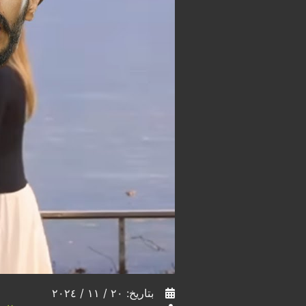
بتاريخ: ٢٠ / ١١ / ٢٠٢٤