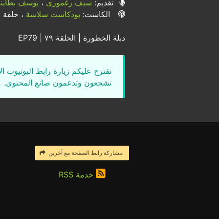
تقديم:
سيف زغموري
،
يوسف بطاين
الكاست:
بودكاست سلاسة
، حلقة رق
دبلة الخطورة | الحلقة ٧٩ | EP79
نقترح عليكم زيارة رابط اليوتيوب ا
تشجعون وتدعمون صانع المحتوى.
مشاركة رابط الصفحة مع آخرين
خدمة RSS