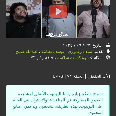
بتاريخ: ٢٧ / ٠٩ / ٢٠٢٤
تقديم:
سيف زغموري
،
يوسف بطاينة
،
عبدالله صبيح
الكاست:
بودكاست سلاسة
، حلقة رقم ٧٣
الأب الحقيقي | الحلقة ٧٣ | EP73
نقترح عليكم زيارة رابط اليوتيوب الأصلي لمشاهدة
الفيديو، المشاركة في المناقشة، والاشتراك في القناة
على اليوتيوب. بهذه الطريقة، تشجعون وتدعمون صانع
المحتوى.