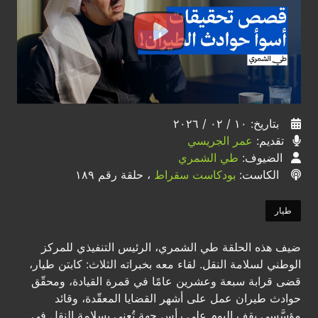
بتاريخ: ١٠ / ٠٢ / ٢٠٢٦
تقديم:
عمر الجريسي
الضيوف:
طي الشمري
الكاست:
بودكاست سقراط
، حلقة رقم ١٨٩
طيار
ضيف هذه الحلقة طي الشمري، الرئيس التنفيذي للمركز
الوطني لسلامة النقل. لقاء معه بخبراته الثلاث: كابتن طيار،
قضى قرابة سبعة وعشرين عامًا في قمرة القيادة، ومحقّق
حوادث طيران عمل على أشهر القضايا المعقّدة، وقائد
مؤسَّسي يقف اليوم على رأس جهة تُعنى بسلامة النقل في