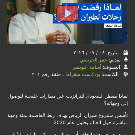
بتاريخ: ٠٨ / ٠٧ / ٢٠٢٦
تقديم:
عمر الجريسي
الضيوف:
أسامة النويصر
الكاست:
بودكاست سقراط
، حلقة رقم ٢٠١
لماذا يضطر السعودي للترانزيت عبر مطارات خليجية للوصول
إلى وجهاته؟
تأسس مشروع طيران الرياض بهدف ربط العاصمة بمئة وجهة
مباشرة حول العالم بحلول عام 2030.
نستضيف في هذه الحلقة أسامة النويصر، نائب الرئيس الأول