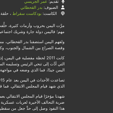
تقديم:
عمر الجريسي
الضيوف:
بدر القحطاني
الكاست:
بودكاست سقراط
، حلقة رق
مرَّت اليمن بحروب وأزمات كثيرة، خلَّف
مهم؛ فاليمن دولة جارة وشريك اجتماعي
ولفهم اليمن استضفنا بدر القحطاني، مس
وقصة الصراع بين الشمال والجنوب، وك
كانت 2011 لحظة مفصلية في الي
التي أدَّت إلى تنحي الرئيس وتسليمه ال
اليمن جيدًا، فما الذي وضعه في مواجه
الذي شهد قيام المجلس الانتقالي. فما 
شهدنا مؤخرًا قيام المجلس الانتقالي
ضربة التحالف الأخيرة لعربات عسكرية إ
هذا النفوذ وصل إلى حدٍّ جعل من سقطرى