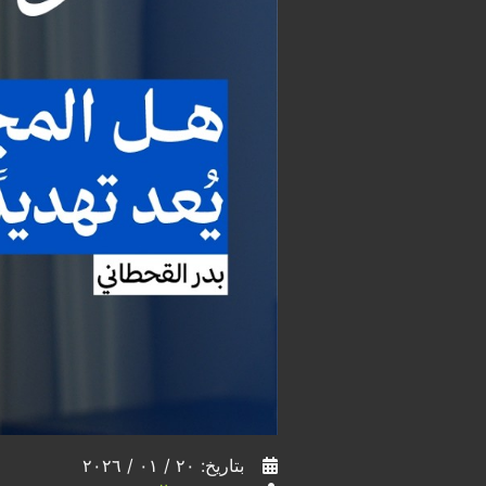
بتاريخ: ٢٠ / ٠١ / ٢٠٢٦