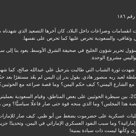
م ١٨٦
ت انقسامات وصراعات داخل البلاد، كان آخرها التصعيد الذي شهدناه مط
 وثقافي، والسعودية تحرص عليها كما تحرص على نفسها.
ؤول تحرير شؤون الخليج في صحيفة الشرق الأوسط. يعود بنا إلى سيا
واليس مشروع الوحدة.
من، إذ شهدت ثورة الشباب التي طالبت بترحيل علي عبدالله صالح، كما شهد
سلطة لعبد ربه منصور هادي. يقول بدر إن اليمن لم يعُد مستقرًا بعد 
ة مع الشارع اليمني؟ كيف حكم اليمن؟ وما قصة صراعه مع الحوثيين؟
تصاعدت الأحداث في اليمن بعد عام 2015، بين سيطرة الحوثيين على بعض المناطق، وقيام الس
قصة هذا المجلس؟ وما الذي منحه قوة حتى صار فاعلًا سياسيًّا؟ ومن 
 بعمليات عسكرية على حضرموت بضغط من أبو ظبي. كيف صار للإمارا
ماراتية؟ وما سبب النفوذ العسكري الإماراتي في اليمن، وتحديدًا ج
 وكأنها ليست ذات سيادة يمنية!