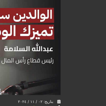
بتاريخ: ٠٢ / ١١ / ٢٠٢٤