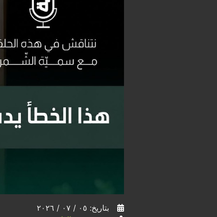
بتاريخ: ٠٥ / ٠٧ / ٢٠٢٦