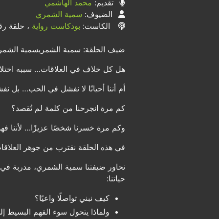
تقديم:
محمد الهاشمي
الضيوف:
سمية الشمري
الكاست:
بودكاست رواية
، حلقة رقم 
ضيف الحلقة: سمية الشمريسمية الشمري
هل كل خلاف في العلاقات… سببه اختل
أم أننا أحيانًا لا نفشل في الحب… بل ن
كم مرة انجرحنا من كلمة لم تُقصد؟
وكم مرة خسرنا شخصًا عزيزًا… لأننا فه
في هذه الحلقة نقترب من جوهر العلاقات 
نحاور ضيفتنا سمية الشمري، مدربة في
حياتنا:
كيف نبني تواصلًا واعيًا؟
ولماذا يتحول سوء الفهم البسيط إ