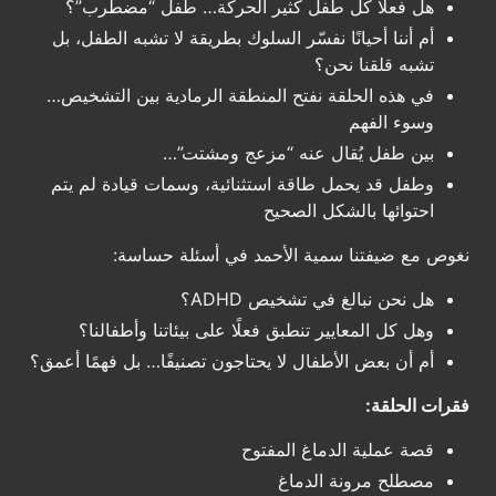
هل فعلًا كل طفل كثير الحركة… طفل “مضطرب”؟
أم أننا أحيانًا نفسّر السلوك بطريقة لا تشبه الطفل، بل
تشبه قلقنا نحن؟
في هذه الحلقة نفتح المنطقة الرمادية بين التشخيص…
وسوء الفهم
بين طفل يُقال عنه “مزعج ومشتت”…
وطفل قد يحمل طاقة استثنائية، وسمات قيادة لم يتم
احتوائها بالشكل الصحيح
نغوص مع ضيفتنا سمية الأحمد في أسئلة حساسة:
هل نحن نبالغ في تشخيص ADHD؟
وهل كل المعايير تنطبق فعلًا على بيئاتنا وأطفالنا؟
أم أن بعض الأطفال لا يحتاجون تصنيفًا… بل فهمًا أعمق؟
فقرات الحلقة:
قصة عملية الدماغ المفتوح
مصطلح مرونة الدماغ