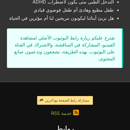
التدخل الطبي متى يكون لاضطراب ADHD
طفل مطيع وهادئ أم طفل فوضوي قيادي
هل نربئ أبنائنا ليكونون مريحين لنا أم مؤثرين في الحياة
نقترح عليكم زيارة رابط اليوتيوب الأصلي لمشاهدة
الفيديو، المشاركة في المناقشة، والاشتراك في القناة
على اليوتيوب. بهذه الطريقة، تشجعون وتدعمون صانع
المحتوى.
مشاركة رابط الصفحة مع آخرين
خدمة RSS
روابط