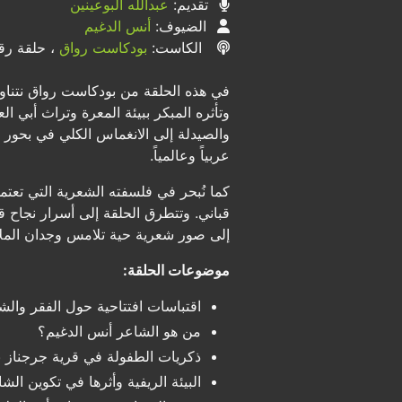
تقديم:
عبدالله البوعينين
الضيوف:
أنس الدغيم
الكاست:
بودكاست رواق
، حلقة رقم 
في هذه الحلقة من بودكاست رواق نتناول
وتأثره المبكر ببيئة المعرة وتراث أبي ال
والصيدلة إلى الانغماس الكلي في بحور 
عربياً وعالمياً.
كما نُبحر في فلسفته الشعرية التي تعت
قباني. وتتطرق الحلقة إلى أسرار نجاح ق
إلى صور شعرية حية تلامس وجدان الملا
موضوعات الحلقة:
اقتباسات افتتاحية حول الفقر والش
من هو الشاعر أنس الدغيم؟
ذكريات الطفولة في قرية جرجناز 
البيئة الريفية وأثرها في تكوين الش