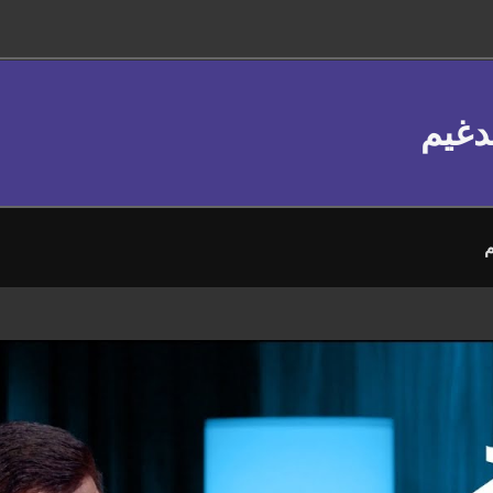
دغيم
م