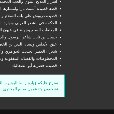
أسرار المديح النبوي والحب المحم
قصة قصيدة آنست نارا وانتشارها ا
قصيدة درويش على باب السلام وال
الحكمة في الشعر العربي وتوارد ال
المعلقات السبع وجولة في عيون ال
حسان بن ثابت شاعر الرسول والد
عبق الأندلس ولسان الدين بن الخط
شعراء العصر الحديث الجواهري وع
المخطوطات والقصائد المفقودة ودو
قصيدة حصرية أبو الصعاليك
نقترح عليكم زيارة رابط اليوتيوب ا
تشجعون وتدعمون صانع المحتوى.