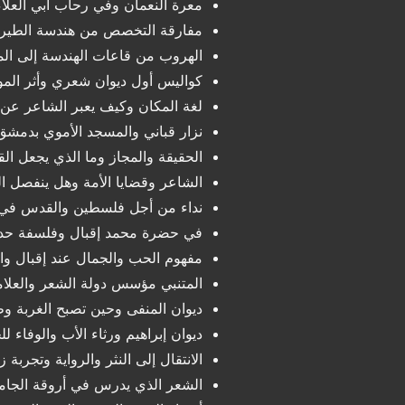
معرة النعمان وفي رحاب أبي العلا
مفارقة التخصص من هندسة الطيران
الهروب من قاعات الهندسة إلى الم
كواليس أول ديوان شعري وأثر المو
لغة المكان وكيف يعبر الشاعر عن 
نزار قباني والمسجد الأموي بدمشق
الحقيقة والمجاز وما الذي يجعل ال
الشاعر وقضايا الأمة وهل ينفصل 
نداء من أجل فلسطين والقدس في 
في حضرة محمد إقبال وفلسفة حد
مفهوم الحب والجمال عند إقبال وا
المتنبي مؤسس دولة الشعر والعلام
ديوان المنفى وحين تصبح الغربة وط
ديوان إبراهيم ورثاء الأب والوفاء لل
الانتقال إلى النثر والرواية وتجربة زنز
الشعر الذي يدرس في أروقة الجام