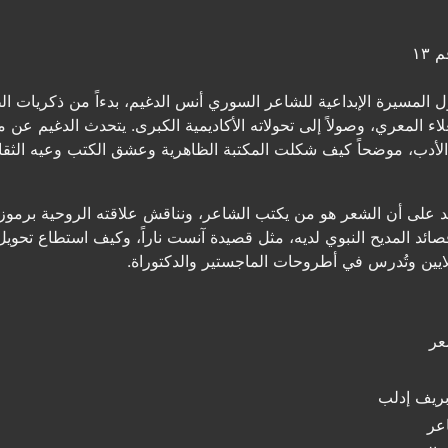
١٣
 المسيرة الإبداعية للشاعر السوري أنس الدغيم، بدءاً من ذكريات ا
علاء المعري، وصولاً إلى تحولاته الأكاديمية الكبرى. يتحدث الدغيم عن 
الأدب، موضحاً كيف شكلت المكتبة الظاهرية وعشق الكتب وعيه الثقاف
مد على أن الشعر هو من يكتب الشاعر، ونناقش علاقته الروحية برموز 
صائد المديح النبوي لديه، مثل قصيدة آنست ناراً، وكيف استطاع تحويل
يين وتُدرس في أطروحات الماجستير والدكتوراة.
عر
بريف إدلب
اعر