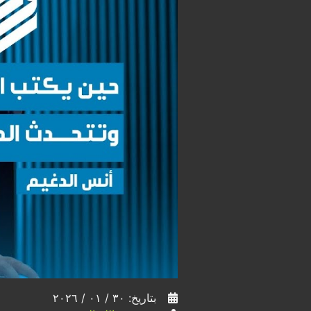
بتاريخ: ٣٠ / ٠١ / ٢٠٢٦