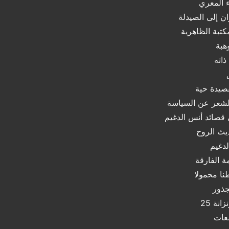
ء المعري
 إلى الصيدلة
كتبة الظاهرية
هبة
ذاته
قصيدة حية
الشعر عن السياسة
قصائد أنس الدغيم
يث الروح
لدغيم
ة الفارقة
نا محمولا
جذور
انة 25
عات