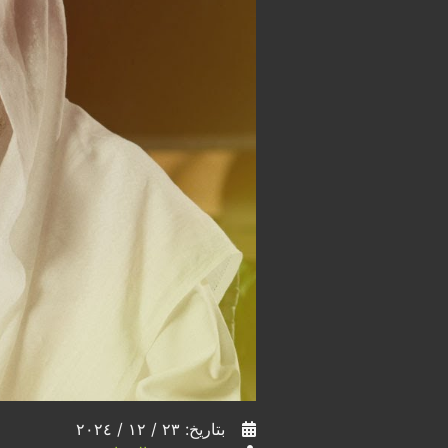
بتاريخ: ٢٣ / ١٢ / ٢٠٢٤