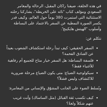
في هذه الحلقة، ضيفنا راكان المقبل، الرحالة والمغامر
السعودي ومؤلف كتاب “تائه على الخريطة”، يشاركنا رحلته
الاستثنائية التي استمرت 380 يوماً حول العالم، وكيف قدر
يكسر الصورة النمطية عن السفر بالاعتماد على البساطة
وأسلوب “الهيتش هايكينج”.
نتكلم عن:
السفر الحقيقي: كيف تبدأ رحلة استكشاف الشعوب بعيداً
عن الفنادق الفخمة؟
فلسفة البساطة: هل السفر خيار متاح للجميع أم رفاهية
للأغنياء فقط؟
سيكولوجية الضياع: متى يكون الضياع مرحلة ضرورية
للاكتشاف وليس فشلاً؟
ونُسلط الضوء على الجانب المشوّق والإنساني من المغامرة:
كيف تكسب ثقة القبائل (مثل الساساك) وأنت غريب
عنهم شكلاً ولغةً؟