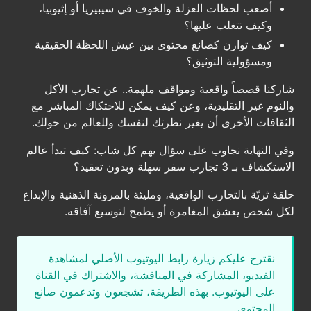
أصعب لحظات العزلة والخوف في سيبيريا أو إثيوبيا،
وكيف تتغلب عليها؟
كيف توازن كصانع محتوى بين عيش اللحظة الحقيقية
ومسؤولية التوثيق؟
شاركنا قصصاً واقعية ومواقف ملهمة.. عن تجارب الأكل
والنوم غير التقليدية، وعن كيف يمكن للاحتكاك المباشر مع
الثقافات الأخرى أن يغير نظرتك لنفسك وللعالم من حولك.
وفي النهاية نجاوب على سؤال يهم كل شاب: كيف تبدأ عالم
الاستكشاف بـ 3 تجارب سفر سهلة وبدون تعقيد؟
حلقة ثريّة بالتجارب الواقعية، ومليئة بالمرونة الذهنية والإبداع
لكل شخص يعشق المغامرة أو يطمح لتوسيع آفاقه.
نقترح عليكم زيارة رابط اليوتيوب الأصلي لمشاهدة
الفيديو، المشاركة في المناقشة، والاشتراك في القناة
على اليوتيوب. بهذه الطريقة، تشجعون وتدعمون صانع
المحتوى.