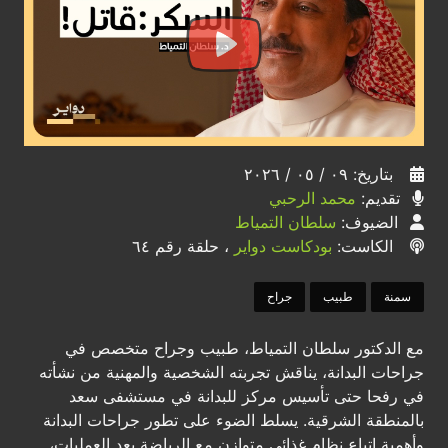
بتاريخ: ٠٩ / ٠٥ / ٢٠٢٦
تقديم:
محمد الرحبي
الضيوف:
سلطان التمياط
الكاست:
بودكاست دواير
، حلقة رقم ٦٤
سمنة
طبيب
جراح
مع الدكتور سلطان التمياط، طبيب وجراح متخصص في
جراحات البدانة، يناقش تجربته الشخصية والمهنية من نشأته
في رفحا حتى تأسيس مركز للبدانة في مستشفى سعد
بالمنطقة الشرقية. يسلط الضوء على تطور جراحات البدانة
وأهمية اتباع نظام غذائي متوازن مع الرياضة بعد العمليات،