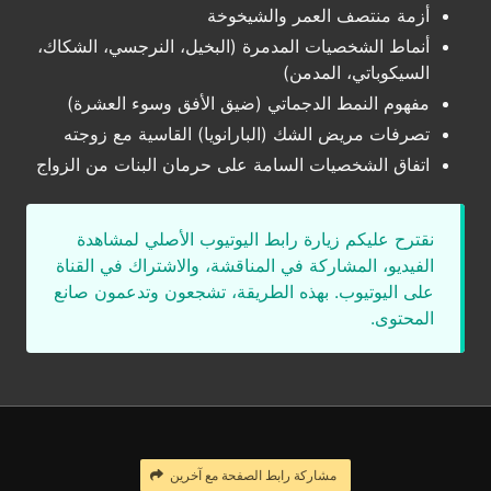
أزمة منتصف العمر والشيخوخة
أنماط الشخصيات المدمرة (البخيل، النرجسي، الشكاك،
السيكوباتي، المدمن)
مفهوم النمط الدجماتي (ضيق الأفق وسوء العشرة)
تصرفات مريض الشك (البارانويا) القاسية مع زوجته
اتفاق الشخصيات السامة على حرمان البنات من الزواج
نقترح عليكم زيارة رابط اليوتيوب الأصلي لمشاهدة
الفيديو، المشاركة في المناقشة، والاشتراك في القناة
على اليوتيوب. بهذه الطريقة، تشجعون وتدعمون صانع
المحتوى.
مشاركة رابط الصفحة مع آخرين