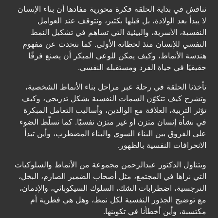
نناقش في بداية الحلقة فكرة محورية مفادها أن بناء الإنسان
لا يبدأ بعد الولادة، بل قبلها بكثير، ونتوقف عند العوامل
النفسية، الأسرية، والبيئية التي تساهم في تشكيل النمط
النفسي للإنسان منذ لحظاته الأولى. كما نتحدث عن مفهوم
هندسة الأنماط، وكيف يمكن للوعي المبكر أن يصنع فرقًا
حقيقيًا في حياة الفرد ومستقبله النفسي.
تأخذنا الحلقة في رحلة عبر مراحل بناء الأنماط الشخصية،
وتشرح كيف تتكوّن السمات النفسية بشكل تدريجي، وكيف
تؤثر التربية، العلاقة مع الوالدين، وأساليب التعامل المبكرة
في نشأة إنسان متزن أو غير متزن نفسيًا. كما نسلّط الضوء
على الفروق بين البناء السوي والبناء المضطرب، وأين تبدأ
الانحرافات النفسية بالظهور.
ويتناول الدكتور عبدالرحمن مجموعة من الأنماط والسلوكيات
التي نراها في المجتمع، مثل أصحاب الضمير الصارم، البخل،
النرجسية، اضطرابات الشك، السلوك السيكوباثي، والإدمان،
مع توضيح الجذور النفسية لكل نمط، وهل هي فطرية أم
مكتسبة، وأين أخطأنا في تكوينها.