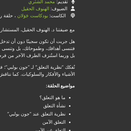
تقديم:
محمد الشثري
الضيوف:
الهنوف الحقيل
الكاست:
بودكاست جَوَلان
، حلقة رقم
مع ضيفتنا د. الهنوف الحقيل، المستشارة 
هل جربت أن تكون سجينًا دون أن تدخل 
فتنسى أهدافك، وطموحاتك، بل وتنسى 
بل وربما استُنزف الطرف الآخر من فرط
نُفكك “نظرية التعلق” لـ “جون بولبي”؛
الأشياء والأفكار والسلوكيات. كما نناق
مواضيع الحلقة:
ما هو التعلق؟
نشأة التعلق
نظرية التعلق عند “جون بولبي”
التعلق الآمن
التعلق غير الآمن