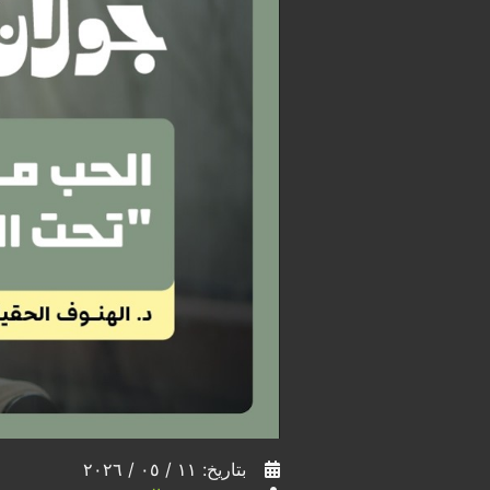
بتاريخ: ١١ / ٠٥ / ٢٠٢٦