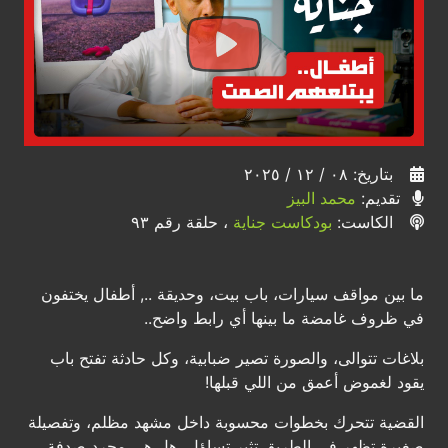
بتاريخ: ٠٨ / ١٢ / ٢٠٢٥
تقديم:
محمد البيز
الكاست:
بودكاست جناية
، حلقة رقم ٩٣
ما بين مواقف سيارات، باب بيت، وحديقة .., أطفال يختفون
في ظروف غامضة ما بينها أي رابط واضح..
بلاغات تتوالى، والصورة تصير ضبابية، وكل حادثة تفتح باب
يقود لغموض أعمق من اللي قبلها!
القضية تتحرك بخطوات محسوبة داخل مشهد مظلم، وتفصيلة
صغيرة تظهر في الطريق تثير تساؤل، هل هي مجرد صدفة،