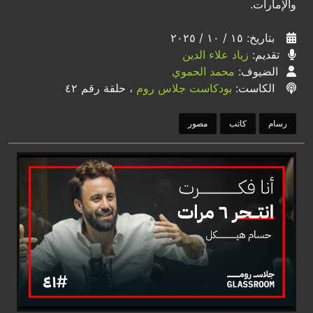
والإمارات.
بتاريخ: ١٥ / ١٠ / ٢٠٢٥
تقديم:
زياد علاء الدين
الضيوف:
محمد الحموي
الكاست:
بودكاست جلاس روم
، حلقة رقم ٤٢
رسام
كاتب
مصور