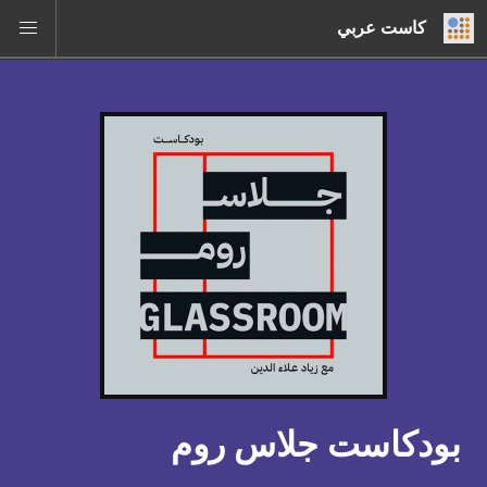
كاست عربي
بودكاست جلاس روم