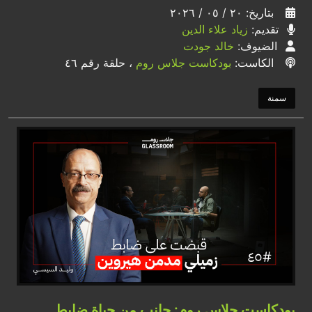
بتاريخ: ٢٠ / ٠٥ / ٢٠٢٦
تقديم:
زياد علاء الدين
الضيوف:
خالد جودت
الكاست:
بودكاست جلاس روم
، حلقة رقم ٤٦
سمنة
بودكاست جلاس روم: جانب من حياة ضابط