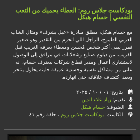
بودكاست جلاس روم: العطاء يحميك من التعب
النفسي | حسام هيكل
مع حسام هيكل، مطلق مبادرة «عيل يشرف» ومثال الشاب
العربي الطموح، الراجل اللي اتحرم من التقدير وهو صغير
فقرر يبقى أكتر شخص مُحسن ومعطاء يعرفه الغريب قبل
القريب. من دبلوم صنايع وشغلانات في مرافق إلى الوصول
لاستشاري أعمال ومدير قطاع شركات بيعترف حسام، انه
عانى من مشاكل نفسية وجسدية عميقة خليته يحاول ينتحر
ويعيد اكتشاف علاقاته حتى انهارده.
بتاريخ: ٠١ / ١٠ / ٢٠٢٥
تقديم:
زياد علاء الدين
الضيوف:
حسام هيكل
الكاست:
بودكاست جلاس روم
، حلقة رقم ٤١