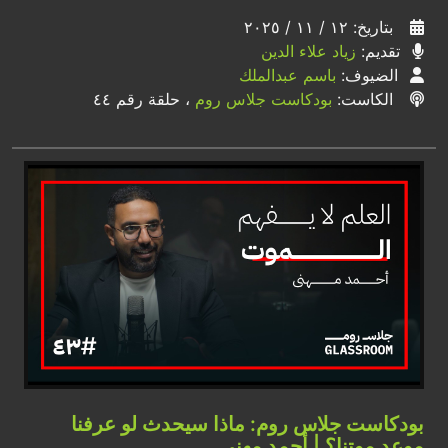
بتاريخ: ١٢ / ١١ / ٢٠٢٥
تقديم:
زياد علاء الدين
الضيوف:
باسم عبدالملك
الكاست:
بودكاست جلاس روم
، حلقة رقم ٤٤
بودكاست جلاس روم: ماذا سيحدث لو عرفنا
موعد موتنا؟ | أحمد مهنى