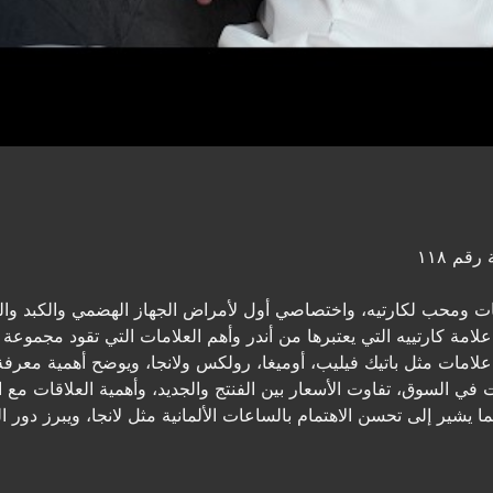
رقم ١١٨
 ومحب لكارتيه، واختصاصي أول لأمراض الجهاز الهضمي والكبد والم
امة كارتييه التي يعتبرها من أندر وأهم العلامات التي تقود مجموع
 علامات مثل باتيك فيليب، أوميغا، رولكس ولانجا، ويوضح أهمية معرفة
في السوق، تفاوت الأسعار بين الفنتج والجديد، وأهمية العلاقات مع 
شير إلى تحسن الاهتمام بالساعات الألمانية مثل لانجا، ويبرز دور ال