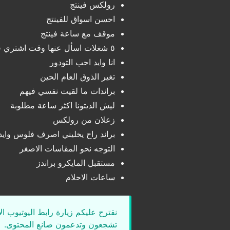
رولكس فينتج
احسن اسواق للفينتج
موقف مع ساعة فينتج
٥ شغلات اسأل عنها وقت اشتري فينتج
انا وايد احب التودور
تغير الذوق العام الحين
براندات ما لقيت نفسي فيهم
ليش الديتونا اكثر ساعة مطلوبة
زعلان من رولكس
براند راح يخليني اصرف فلوس وايد
التوجه نحو المقاسات الاصغر
مستقبل المايكرو براندز
ساعات الاحلام
نقترح عليكم زيارة رابط اليوتيوب ا
تشجعون وتدعمون صانع المحتوى.