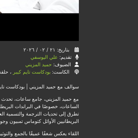
بتاريخ: ٢١ / ٠٢ / ٢٠٢٦
تقديم:
علي اليوسفي
الضيوف:
حميد المزيني
الكاست:
بودكاست تايم كيبر
، حلقة 
سوالف مع حميد المزيني | بودكاست تايم كي
مع حميد المزيني، جامع ساعات، تحدث ع
الساعات، خصوصًا في البراندات البريطان
تطرق إلى تحديات الترجمة والتسمية ال
البريطانيين الأوائل كتوماس تمبيون وج
اللقاء يعكس شغفًا عميقًا بالجمع والتوث