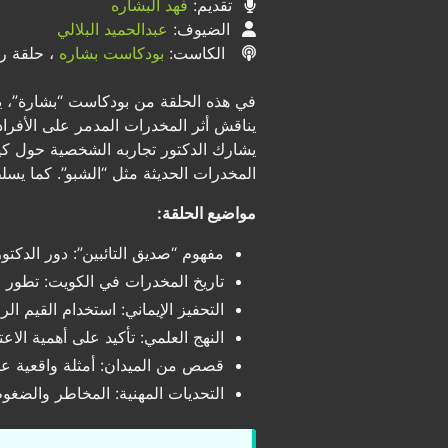
تقديم:
فهد البشاره
الضيوف:
عبدالحميد البلالي
الكاست:
بودكاست بشاره
، حلقة رق
في هذه الحلقة من بودكاست “بشارة”، يت
يناقش أثر المخدرات المدمر على الأفراد
يشارك الدكتور تجاربه الشخصية حول كيف
المخدرات الحديثة مثل “الشبو”. كما يس
مواضيع الحلقة:
مفهوم “صديق التائبين”: دور الدكتو
تاريخ المخدرات في الكويت: تطور ا
التحفيز الإيماني: استخدام القيم ال
النهج العلمي: تأكيد على أهمية ال
قصص من الميدان: أمثلة واقعية عن 
التحديات المهنية: المخاطر والضغو