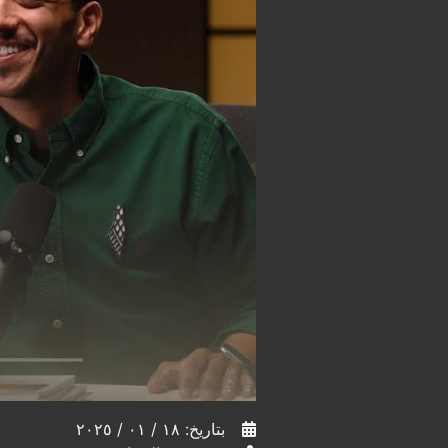
بتاريخ: ١٨ / ٠١ / ٢٠٢٥