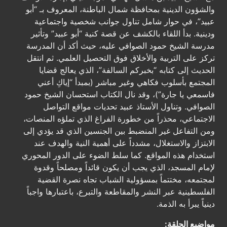
والشؤون الدينية بمحافظة شمال الباطنة، المعروف بـ “أبو
عبيد”، في حوار شامل تناول جوانب شخصية واجتماعية
ودينية. بدأ اللقاء بالكشف عن قصة كنية “أبو عبيد” وتأثير
مدرسة الشيخ حمود الصوافي عليه، حيث أكد أن المدرسة
تركز على التربية والأخلاق فوق التحصيل العلمي. ثم انتقل
الحديث إلى كتابه “بخبركم السالفة”، الذي يعالج قضايا
المجتمع بأسلوب فكاهي وغير مباشر (بمبدأ “إياكِ أعني
فاسمعي يا جارة”)، وقد نال الكتاب استحسان الشيخ حمود
الصوافي. وتناول الأستاذ عبيد تحديات مواقع التواصل
الاجتماعي، محذراً من خطورة الفراغ الذي تملؤه المنصات،
ومن التفاعل غير المنضبط بين الجنسين الذي قد يؤدي إلى
الابتزاز والاستغلال، مشدداً على أهمية النية والهدف عند
استخدام هذه المواقع. كما سلط الضوء على الدور المحوري
لإمام المسجد، الذي يجب أن يكون قائداً ومصلحاً وقدوة
لمجتمعه، مختتماً بمسؤولية الشباب تجاه نصرة القضية
الفلسطينية عبر النشر والمقاطعة والتبرع، باعتبارها واجباً
دينياً يبرأ به الذمة.
مواضيع الحلقة: