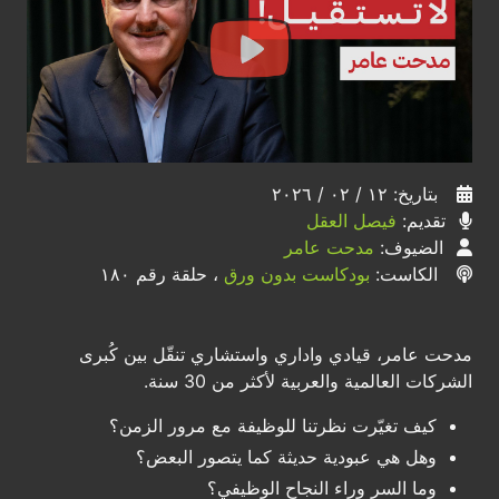
بتاريخ: ١٢ / ٠٢ / ٢٠٢٦
تقديم:
فيصل العقل
الضيوف:
مدحت عامر
الكاست:
بودكاست بدون ورق
، حلقة رقم ١٨٠
مدحت عامر، قيادي واداري واستشاري تنقّل بين كُبرى
الشركات العالمية والعربية لأكثر من 30 سنة.
كيف تغيّرت نظرتنا للوظيفة مع مرور الزمن؟
وهل هي عبودية حديثة كما يتصور البعض؟
وما السر وراء النجاح الوظيفي؟