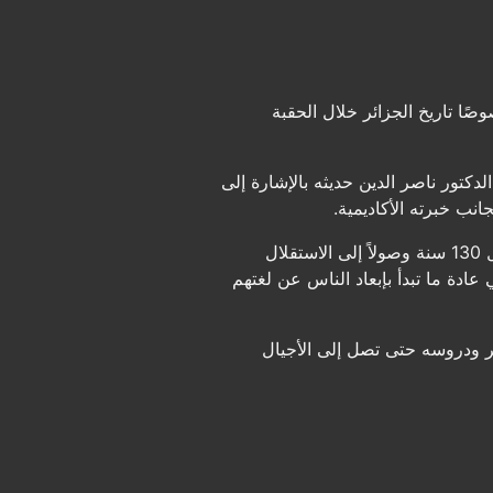
ًا تاريخ الجزائر خلال الحقبة
الدكتور ناصر الدين حديثه بالإشارة إلى
انب خبرته الأكاديمية.
معه حاولنا قراءة التاريخ بموضوعية، والبحث وراء وقائع التاريخ التي سهّلت استعمار الجزائر و استمراره طوال 130 سنة وصولاً إلى الاستقلال
 عادة ما تبدأ بإبعاد الناس عن لغتهم
زائر ودروسه حتى تصل إلى الأجيال