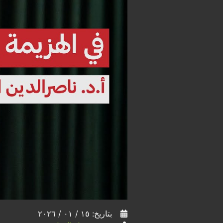
بتاريخ: ١٥ / ٠١ / ٢٠٢٦