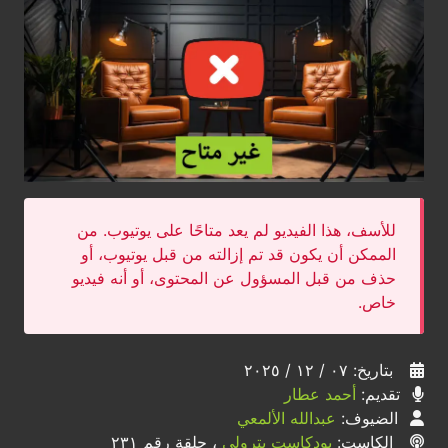
للأسف، هذا الفيديو لم يعد متاحًا على يوتيوب. من
الممكن أن يكون قد تم إزالته من قبل يوتيوب، أو
حذف من قبل المسؤول عن المحتوى، أو أنه فيديو
خاص.
بتاريخ: ٠٧ / ١٢ / ٢٠٢٥
تقديم:
أحمد عطار
الضيوف:
عبدالله الألمعي
الكاست:
بودكاست بترولي
، حلقة رقم ٢٣١