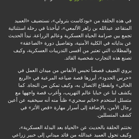
في هذه الحلقة من «بودكاست بترولي»، نستضيف «العميد
المتقاعد عبدالله بن زاهر الألمعي»، ليأخذنا في رحلة استثنائية
تجمع بين صرامة الحياة العسكرية وعالم الزراعة. نبدأ الحديث
عن بداياته في الكلية الأمنية، وتفاصيل دورة «الصاعقة»
والمظلات التي تعتبر من أقسى التدريبات العسكرية، وكيف
تصنع هذه التجارب شخصية القائد.
يروي الضيف قصصاً تحبس الأنفاس من ميدان العمل في
«حرس الحدود»، أبرزها قصة ضياعه المرعبة في «الربع
الخالي» وانقطاع الاتصال به، وكيف تمكن من النجاة. كما
يكشف لنا عن خبايا عالم التهريب، وأغرب قصة واجهها مع
متسلل استخدم «خاتم سحري» ظناً منه أنه سيخفيه عن أعين
رجال الأمن، بالإضافة إلى أسرار مهارة «قص الأثر» في
كشف المتسللين.
نختتم الحلقة بالحديث عن «الحياة بعد البدلة العسكرية»،
وكيف تحول العميد عبدالله من قائد ميداني إلى خبير زراعي