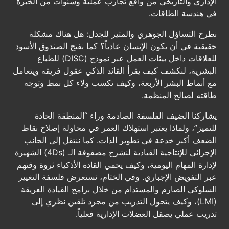
الإداري والتاريخي من واقع تجارب عملية وسنوات من الخبرة
في هندسة الطاقات.
نطرح التساؤل الجوهري والمثير للجدل: هل هناك مشكلة
حقيقية في أن يكون الإنسان عادياً؟ كما نفتح الصندوق الأسود
للعلاقات داخل بيئات العمل عبر نموذج (DISC) للطباع
البشرية، لنكشف كيف يقرأ القائد الذكي عقول فريقه ويتعامل
مع أنماط البشر الأربعة، وكيف تكسب ولاء كل نمط وتوجه
طاقته لصالح المنظمة.
يشاركنا الضيف الفلسفة الصادمة وراء “المنطقة الحادة
للتميز”، ولماذا يعتبر استهلاك العمر في محاولة إصلاح نقاط
الضعف أكبر خدعة في تطوير الذات. كما ننتقل إلى الجانب
الإجرائي للإنتاجية القيادية لنشرح مصفوفة الـ (4Ds) الشهيرة
لإدارة المهام اليومية، وكيف يحمي القادة الأذكياء ثروة وقتهم
عبر التفويض الإجباري. وفي الختام، نستعرض فلسفة التغيير
السلوكي الصارم والمستدام من خلال برامج القيادة العريقة
(LMI)، وكيف يتحول التدريب من مجرد تلقين نظري إلى
تدريب عملي يصقل العضلات الإدارية فعلياً.