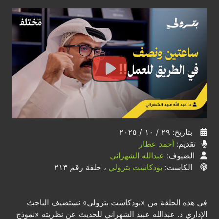
بتاريخ: ٢٩ / ١٠ / ٢٠٢٥
تقديم:
أحمد عطار
الضيوف:
عبدالله الشهراني
الكاست:
بودكاست بترولي
، حلقة رقم ٢١٣
في هذه الحلقة من «بودكاست بترولي» نستضيف الباحث
الإداري د. عبدالله عبيد الشهراني للحديث عن نظريته «نموذج