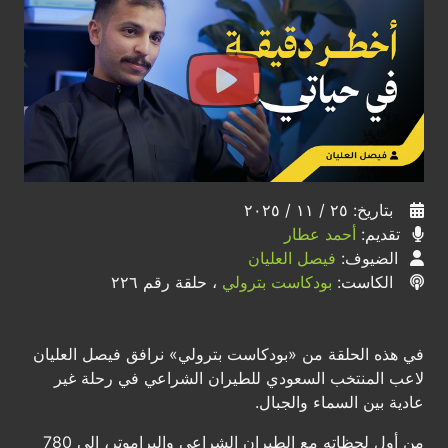
بتاريخ: ٢٥ / ١١ / ٢٠٢٥
تقديم:
أحمد عطار
الضيوف:
فيصل العليان
الكاست:
بودكاست بترولي
، حلقة رقم ٢٢٦
في هذه الحلقة من «بودكاست بترولي» نرافق فيصل العليان
لاعب المنتخب السعودي للطيران الشراعي في رحلة غير
عادية بين السماء والجبال.
من أول لحظاته مع الطيران الشراعي والبراموتر، إلى 780