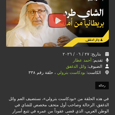
بتاريخ: ٢٧ / ٠٦ / ٢٠٢٦
تقديم:
أحمد عطار
الضيوف:
وائل الدغفق
الكاست:
بودكاست بترولي
، حلقة رقم ٣٣٨
رحالة
في هذه الحلقة من «بودكاست بترولي»، نستضيف العم وائل
الدغفق، الرحالة وصاحب أول متحف مخصص للشاي في
الوطن العربي، الذي قضى عقوداً من عمره في تتبع أسرار