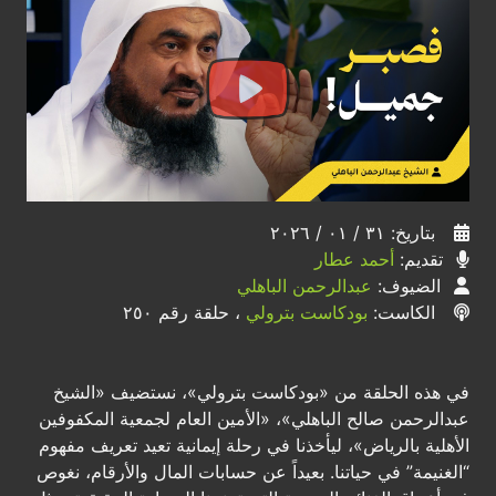
بتاريخ: ٣١ / ٠١ / ٢٠٢٦
تقديم:
أحمد عطار
الضيوف:
عبدالرحمن الباهلي
الكاست:
بودكاست بترولي
، حلقة رقم ٢٥٠
في هذه الحلقة من «بودكاست بترولي»، نستضيف «الشيخ
عبدالرحمن صالح الباهلي»، «الأمين العام لجمعية المكفوفين
الأهلية بالرياض»، ليأخذنا في رحلة إيمانية تعيد تعريف مفهوم
“الغنيمة” في حياتنا. بعيداً عن حسابات المال والأرقام، نغوص