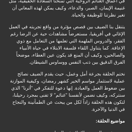
في أعماق الغنائم الروحية التي تمنحنا السعادة الحقيقية، مثل
غنيمة الإيمان، الصبر، والدعاء، وكيف يمكن لهذه المعاني أن
تغير نظرتنا للوظيفة والحياة.
يتنقل بنا الضيف بين قصص مؤثرة من واقع تجربته في العمل
الإغاثي في أفريقيا، مستعرضاً مشاهدات حية عن الرضا رغم
الفقر، والدروس الملهمة التي تعلمها من التعامل مع ذوي
الإعاقة. كما يتناول اللقاء فلسفة الابتلاء في حياة الأنبياء
والصالحين، وكيف أن المنع قد يكون عين العطاء، موضحاً
الفرق الدقيق بين ذنب النفس ووساوس الشيطان.
نختم الحلقة بجرعة أمل وعمل، حيث يقدم الضيف نصائح
عملية لاستثمار مواسم الخير كشهر رمضان، وكيفية الموازنة
بين ضغوط العمل والعبادة. إنها دعوة للتفكر في “أثرنا” الذي
سنتركه، وكيف نضمن لأنفسنا “غنائم” لا تفنى بمجرد رحيلنا،
لتكون هذه الحلقة زاداً لكل من يبحث عن الطمأنينة والنجاح
في الدنيا والآخرة.
مواضيع الحلقة: