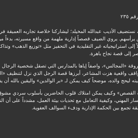
م ٢٣٥
ضيف الأديب عبدالله المخيلد؛ ليشاركنا خلاصة تجاربه العميقة في القي
من يرأسهم. يروي الضيف قصصاً إدارية ملهمة من واقع مسيرته، بدءاً
ً إلى استراتيجياته غير التقليدية في التحفيز مثل «توزيع الذهب» وت
ر إلى قصة نجاح باهرة.
أروقة «المجالس»، واصفاً إياها بالمدارس التي تصقل شخصية الرجال
واقف واقعية هزت المشاعر، أبرزها قصة الرجل الذي نزل لتنظيف «الب
ة القصص» وكيف يمكن امتلاك قلوب الحاضرين بأسلوب سردي مشوق و
ر المهني، وكيفية التعامل مع تحديات بيئة العمل، مشدداً على أن النجا
 تجمع بين الحكمة الإدارية ودفء السوالف العفوية.