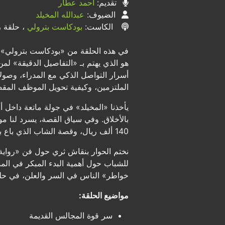
تقديم:
أحمد عطار
الضيوف:
عبدالله المخيلد
الكاست:
بودكاست بترولي
، حلقة رق
في هذه الحلقة من «بودكاست بترولي»، نست
هو الذي يهتم بـ «التفاصيل الدقيقة» ل
أسرار التواصل الذكي مع المدراء، وصولا
الملتزمين، وكيفية تحويل الموظف المقص
يأخذنا «المخيلد» في جولة ماتعة داخل 
بالأخلاق. وفي سياق القصة، يسرد لنا م
140 ألف ريال، وقصة الشاب الذي باع بيته ليحج والده، موضحاً كيف يمكن لـ «بر الوالدين» واليقين بالله أن يفتح أبواباً مغلقة ويغير الأقدار.
نختم الحوار بنقاش ثري حول فن «رواي
للشباب حول أهمية البدء المبكر في المسا
خواطر» الناس في السر والعلن، في حلقة
مواضيع الحلقة:
سر قوة المجالس القديمة