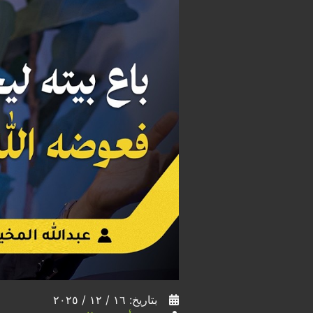
بتاريخ: ١٦ / ١٢ / ٢٠٢٥