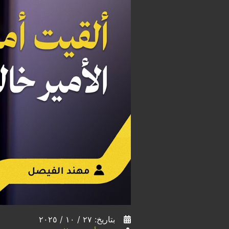
بتاريخ: ٢٧ / ١٠ / ٢٠٢٥