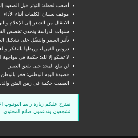
أصعب لحظة: التوتر قبل الصعود إ
موقف نسيان الكلمات أثناء الأداء
الانتقال من الشعر إلى الإعلام والتو
سنوات الدراسة وتحدي تخصص الفي
تأثير السفر والتنقّل على تشكيل ا
دروس الفيزياء وربطها بالتفكر والع
لا تشكو إلا لله: حكمة في مواجهة 
لن تبلغ المجد حتى تلعق الصبر
قصيدة اليوم الوطني: فخر بالوطن و
الصمت حكمة في زمن الفتن والذبا
نقترح عليكم زيارة رابط اليوتيوب ا
تشجعون وتدعمون صانع المحتوى.