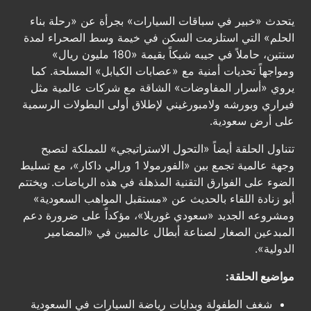
يتحدث «خبير في سباقات السيارات» بجرأة عن «رحلة بناء
الحلم» التي استلزمت السكن في خيمة وسط الصحراء لمدة
سنتين، حاملاً في جيبه شيكاً بقيمة «180 مليون ريال»
ومواجهاً تحديات أمنية مع «عصابات الكيابل» المسلحة. كما
يروي «أسرار المفاوضات» الشاقة مع شركات عالمية مثل
فيراري وبورشه ولامبورغيني لإطلاق أولى البطولات الرسمية
على أرض سعودية.
تتناول الحلقة أيضاً «التحول الاستراتيجي» للمملكة لتصبح
وجهة عالمية تجمع بين «الفورمولا 1 ورالي داكار»، مع تسليط
الضوء على الفوارق التقنية المذهلة في هذه الرياضات. ويختتم
أبو زنادة اللقاء بالحديث عن «مستقبل المواهب السعودية»
ومشروعه الجديد «سعودي غوريلا»، مؤكداً على ضرورة دعم
المبدعين الصغار لصناعة أبطال عالميين في «المضامير
الدولية».
مواضيع الحلقة:
شغف الطفولة وبدايات رياضة السيارات في السعودية