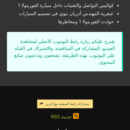
كواليس التواصل والتقنيات داخل سيارة الفورمولا 1
عبقرية المهندس أدريان نيوي في تصميم السيارات
حوادث الفورمولا 1 ومخاطرها
نقترح عليكم زيارة رابط اليوتيوب الأصلي لمشاهدة
الفيديو، المشاركة في المناقشة، والاشتراك في القناة
على اليوتيوب. بهذه الطريقة، تشجعون وتدعمون صانع
المحتوى.
مشاركة رابط الصفحة مع آخرين
خدمة RSS