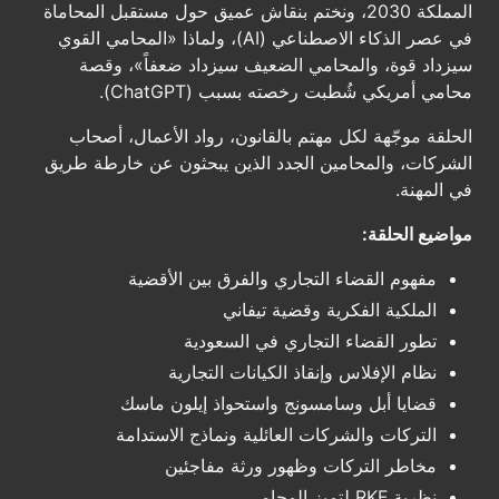
المملكة 2030، ونختم بنقاش عميق حول مستقبل المحاماة
في عصر الذكاء الاصطناعي (AI)، ولماذا «المحامي القوي
سيزداد قوة، والمحامي الضعيف سيزداد ضعفاً»، وقصة
محامي أمريكي شُطبت رخصته بسبب (ChatGPT).
الحلقة موجّهة لكل مهتم بالقانون، رواد الأعمال، أصحاب
الشركات، والمحامين الجدد الذين يبحثون عن خارطة طريق
في المهنة.
مواضيع الحلقة:
مفهوم القضاء التجاري والفرق بين الأقضية
الملكية الفكرية وقضية تيفاني
تطور القضاء التجاري في السعودية
نظام الإفلاس وإنقاذ الكيانات التجارية
قضايا أبل وسامسونج واستحواذ إيلون ماسك
التركات والشركات العائلية ونماذج الاستدامة
مخاطر التركات وظهور ورثة مفاجئين
نظرية RKF لتميز المحامي