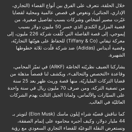
خلال الحلقة، نتعرف على الفرق بين أنواع القضاء (التجاري،
الإداري، الجنائي)، ونغوص في قصص عالمية ومحلية لقضايا
غيّرت مصير أشخاص وشركات بسبب تفاصيل صغيرة، من
قضية المزارع الكندي الذي خسر 50 مليون دولار بسبب
إيموجي، إلى قصة الفاصلة التي كلّفت شركة 226 مليون، إلى
معركة تيفاني (Tiffany & Co) للحفاظ على هويّتها التجاريّة،
وقضية أديداس (Adidas) ضد شركة قلّدت ثلاثة خطوطها
الشهيرة.
يشاركنا الضيف نظريّته الخاصّة (ARKF) في تميّز المحامي،
وقاعدة «التخصص والتحالف»، ويكشف لنا قصصاً مذهلة من
قضايا التركات الملياريّة، منها قصة وريث ظهر بعد 25 سنة
من تصفية التركة، ومن صرف 70 مليون ريال في سنة واحدة
على السيّارات والألماس، ولماذا الجيل الثالث يهدم الشركات
العائليّة في الغالب.
كما نناقش قضيّة شراء إيلون ماسك (Elon Musk) لتويتر بـ
44 مليار دولار، وكيف أجبره محاموه على إتمام الصفقة،
ونستعرض النقلة النوعيّة للقضاء التجاري السعودي مع رؤية