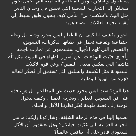
إسطنبول والقاهرة، ومن المطاعم العالمية التي تحمل نجوم
ميشلان إلى التجارب الشعبية التي تعيش في وجدان الناس
مثل البيك و"سكشن بي"، نتأمل كيف يتحول طبق بسيط إلى
أيقونة تجمع العائلات وتصنع هوية.
الحوار يكشف لنا كيف أن الطعام ليس مجرد وجبة، بل رحلة
اجتماعية وثقافية تحمل في طياتها الذكريات، التسويق،
والقصص التي تُلهم الأجيال. ستسمعون عن تجارب ناجحة
وأخرى خيّبت التوقعات، عن أسرار الطهاة في البيوت مثل “أم
هاشم” التي تعكس معنى “النفس”، وعن قوة الأكلات
السعودية مثل الكبسة والسليق التي تستحق أن تُصدَّر للعالم
كجزء من الهوية الوطنية.
هذا البودكاست ليس مجرد حديث عن المطاعم، بل هو نافذة
على فن التسويق الغذائي، وتجربة العميل، وكيف تتحول
الوجبة إلى قصة ملهمة تُغيّر نظرتنا للأكل والحياة.
انضموا إلينا في هذه الرحلة الشيّقة، وشاركونا رأيكم: ما هي
التجربة الغذائية التي غيّرت حياتكم؟ وهل تعتقدون أن الأكل
السعودي قادر على أن ينافس عالمياً؟