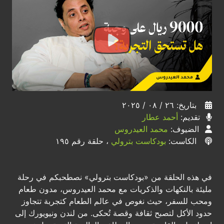
بتاريخ: ٢٦ / ٠٨ / ٢٠٢٥
تقديم:
أحمد عطار
الضيوف:
محمد العيدروس
الكاست:
بودكاست بترولي
، حلقة رقم ١٩٥
في هذه الحلقة من «بودكاست بترولي» نصطحبكم في رحلة
مليئة بالنكهات والذكريات مع محمد العيدروس، مدون طعام
ومحب للسفر، حيث نغوص في عالم الطعام كتجربة تتجاوز
حدود الأكل لتصبح ثقافة وقصة تُحكى. من لندن ونيويورك إلى