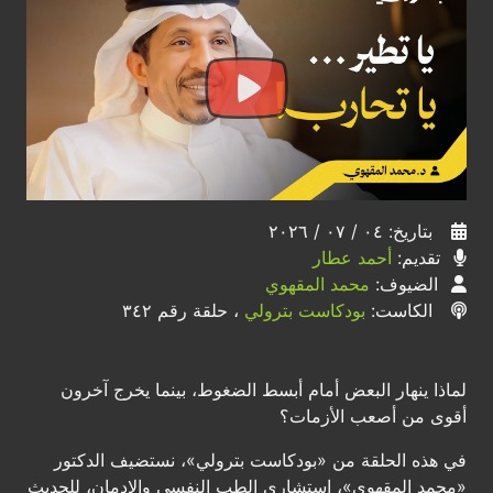
بتاريخ: ٠٤ / ٠٧ / ٢٠٢٦
تقديم:
أحمد عطار
الضيوف:
محمد المقهوي
الكاست:
بودكاست بترولي
، حلقة رقم ٣٤٢
لماذا ينهار البعض أمام أبسط الضغوط، بينما يخرج آخرون
أقوى من أصعب الأزمات؟
في هذه الحلقة من «بودكاست بترولي»، نستضيف الدكتور
«محمد المقهوي»، استشاري الطب النفسي والإدمان، للحديث