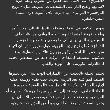
«الصراخ» على الأبناء أشد خطراً من الضرب ويبقى أثره
لأسابيع، ويفتح النار على التشخيصات السريعة مثل «الزوج
النرجسي» التي يرى أنها دمرت آلاف البيوت دون استناد
علمي حقيقي.
يغوص الدكتور في أعمق مشكلات الجيل الحالي، محذراً من
وباء «الغرفة المنعزلة» وما تفعله الهواتف من «اختطاف
الدوبامين» الذي يؤدي إلى ما يسمى بـ «الإجهاد المزمن
للدماغ». كما يطرح رؤيته الجريئة حول ضرورة حرمان الأبناء
من الحماية الزائدة وتركهم يجربون «الألم والفشل» لبناء
صلابتهم النفسية، كاشفاً في الوقت ذاته عن المخاطر الخفية
لـ «الدراما الكورية» على الهوية والقيم.
تختتم الحلقة بالحديث عن «المهارات الوجدانية» التي يعتبرها
الضيف أهم كتبه بعد التربية النبوية. حيث يقدم روشتة عملية
لإدارة المشاعر، وكيفية التعامل مع «ألم الفقد» وضرورة
البكاء للتعافي، بالإضافة إلى التحذير من ظاهرة «كاروشي» أو
الموت بسبب ضغط العمل، موضحاً كيف يمكن للإنسان أن
يحقق السعادة والرضا الداخلي بعيداً عن المؤثرات الخارجية.