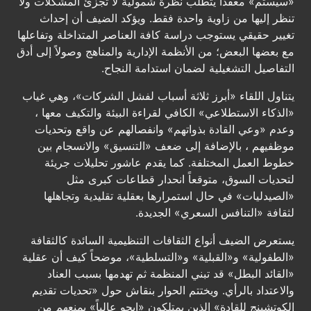
«سيستم» معقداً يتطلب نظرة شمولية لا تجزئ المشكلات ولا
تنظر إليها من زاوية واحدة فقط. ويؤكد الضيف أن إحداث
تغيير حقيقي يستوجب دراسة كافة العناصر المتداخلة وتفاعلها
مع بعضها البعض؛ من الأنظمة الإدارية والمناهج وصولاً إلى أدق
التفاصيل التشغيلية لضمان استدامة النجاح.
يتناول اللقاء «أبرز ثلاثة أسباب لفشل الشركات»، وهي غياب
«الذكاء الاستطلاعي» الكافي لقراءة البيئة والتكيف معها ،
وعدم «وعي القادة بذواتهم» وانفصالهم عن واقع وتحديات
موظفيهم ، بالإضافة إلى ضعف «التنسيق» والانسجام بين
خطوط العمل المختلفة. كما يقدم عاشور تحليلات جريئة
لتحديات السوق، متوقعاً انحدار قطاعات كبرى مثل
«الصيدليات» في حال استمرارها بعقلية تقليدية وتجاهلها
لثقافة «التنافس السعري» الجديدة.
يستعرض الضيف أنواع الثقافات التنظيمية السائدة كالثقافة
«الطفولية» و«القبلية» و«التسلطية»، موضحاً كيف أن عقلية
«القائد البطل» قد تبني المنظمة ثم تهدمها بسبب العناد
والاعتداد بالرأي. ويختتم الحوار بنقاش حول «تحديات تقديم
الكوتشينج للقادة» الذين يمتلكون «إيجو عالياً» يمنعهم من