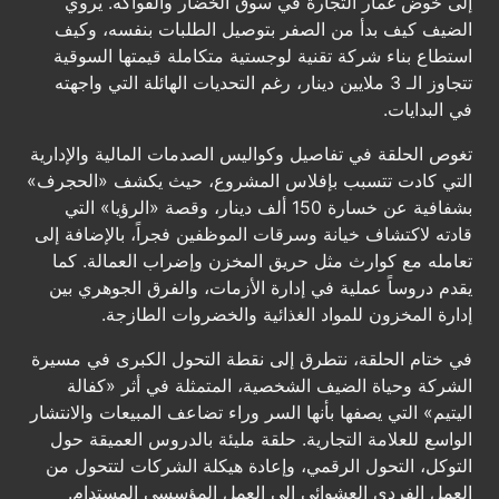
إلى خوض غمار التجارة في سوق الخضار والفواكه. يروي
الضيف كيف بدأ من الصفر بتوصيل الطلبات بنفسه، وكيف
استطاع بناء شركة تقنية لوجستية متكاملة قيمتها السوقية
تتجاوز الـ 3 ملايين دينار، رغم التحديات الهائلة التي واجهته
في البدايات.
تغوص الحلقة في تفاصيل وكواليس الصدمات المالية والإدارية
التي كادت تتسبب بإفلاس المشروع، حيث يكشف «الحجرف»
بشفافية عن خسارة 150 ألف دينار، وقصة «الرؤيا» التي
قادته لاكتشاف خيانة وسرقات الموظفين فجراً، بالإضافة إلى
تعامله مع كوارث مثل حريق المخزن وإضراب العمالة. كما
يقدم دروساً عملية في إدارة الأزمات، والفرق الجوهري بين
إدارة المخزون للمواد الغذائية والخضروات الطازجة.
في ختام الحلقة، نتطرق إلى نقطة التحول الكبرى في مسيرة
الشركة وحياة الضيف الشخصية، المتمثلة في أثر «كفالة
اليتيم» التي يصفها بأنها السر وراء تضاعف المبيعات والانتشار
الواسع للعلامة التجارية. حلقة مليئة بالدروس العميقة حول
التوكل، التحول الرقمي، وإعادة هيكلة الشركات لتتحول من
العمل الفردي العشوائي إلى العمل المؤسسي المستدام.