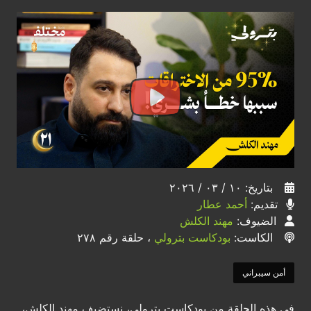
بتاريخ: ١٠ / ٠٣ / ٢٠٢٦
تقديم:
أحمد عطار
الضيوف:
مهند الكلش
الكاست:
بودكاست بترولي
، حلقة رقم ٢٧٨
أمن سيبراني
في هذه الحلقة من بودكاست بترولي، نستضيف مهند الكلش،