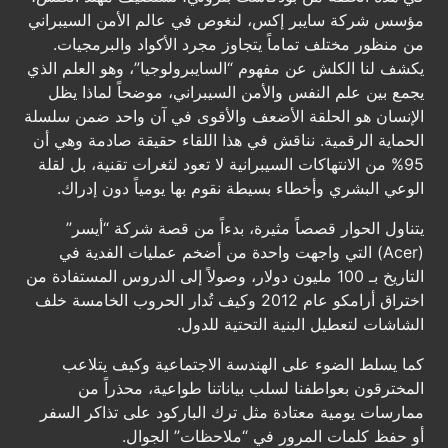
مؤسس شركة سايبر إكس، لنغوص في عالم الأمن السيبراني
من منظور مختلف تماماً يتجاوز مجرد الأكواد والبرمجيات.
يكشف لنا الكلش عن مفهوم “السايبرولوجيا”، وهو العلم الذي
يجمع بين علم النفس والأمن السيبراني، موضحاً لماذا يظل
الإنسان هو الحلقة الأضعف والأقوى في آن واحد ضمن سلسلة
الحماية الرقمية. نناقش في هذا اللقاء حقيقة صادمة وهي أن
95% من الانتهاكات السيبرانية لا تعود لثغرات تقنية، بل لقلة
الوعي البشري وأخطاء بسيطة نقوم بها يومياً دون إدراك.
يتناول الحوار قصصاً مثيرة، بدءاً من قصة شركة “أيسر”
(Acer) التي واجهت واحدة من أضخم عمليات الفدية في
التاريخ بـ 100 مليون دولار، وصولاً إلى الدروس المستفادة من
اختراق أرامكو عام 2012 وكيف تُدار الحروب الخامسة خلف
الشاشات لتعطيل البنية التحتية للدول.
كما يسلط الضوء على الهندسة الاجتماعية وكيف يتلاعب
المخترقون بعواطفنا لسلب بياناتنا طواعية، محذراً من
ممارسات يومية معتادة مثل ترك الباركود على تذاكر السفر
أو حفظ كلمات المرور في “ملاحظات” الجوال.