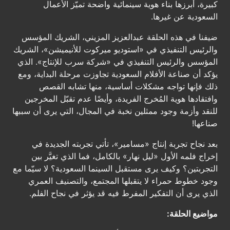
كبيرة، أبرزها بناء هوية سينمائية واضحة تميّز الأعمال
السعودية عن غيرها.
ضيفنا في هذه الحلقة عبدالعزيز المزيني، الشريك المؤسس
والرئيس التنفيذي في «استوديو ميركوت للأنيميشن»، الشريك
المؤسس والرئيس التنفيذي في «شركة سرب للإنتاج». الذي
يؤكد أن صناعة الأفلام السعودية تجاوزت مرحلة البداية، ومع
ذلك فإنها تواجه مشكلات أساسية، منها تشابه القصص
وافتقادها هوية المُخرج الفريدة، وأيضًا عدم تقبّل المخرجين
للنقد وأزمة وجود ممثلين نخبة في المجال، التي يرى أن سببها
صناعها!
بعد نجاح تجربة إنتاج «مسامير»، تأتي تجربته الجديدة في
إخراج فلمه الأول «ليل نهار» بالكامل، فما الذي تغيَّر بين
التجربتين؟ وكيف يرى مستقبل السينما السعودية؟ لا سيّما مع
وجود خطوط حمراء لا يتقبلها المجتمع، والتصنيف العمري
الذي يرى أن التفكير المفرط فيه قد يؤثر في نجاح الفلم.
مواضيع الحلقة: