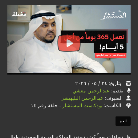
بتاريخ: ٢٤ / ٠٥ / ٢٠٢٦
تقديم:
عبدالرحمن معشي
الضيوف:
عبدالرحمن البليهيشي
الكاست:
بودكاست المستشار
، حلقة رقم ١٤
الحج
هل تساءلت يوماً كيف تستعد المملكة العربية السعودية طوال