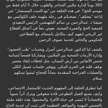
365 يوماً لإدارة ملايين الحناجر والقلوب خلال 5 أيام فقط من
موسم الحج؟. في هذه الحلقة من “بودكاست المستشار” عبر
إذاعة “مختلف”، نصحبكم في رحلة ملهمة خلف الكواليس مع
ضيفنا د. عبدالرحمن بن سالم البليهيشي، الرئيس التنفيذي
لجمعية الحج والعمرة الصحية. نغوص معاً في أعماق القطاع
غير الربحي لنفهم كيف يتكامل بانسجام مع القطاعين
الحكومي والخاص لخدمة ضيوف الرحمن
يكشف لنا الدكتور عبدالرحمن أسرار وتحديات “طب الحشود”
وإدارة الأزمات الصحية بين الملايين، ويشاركنا قصصاً إنسانية
تحبس الأنفاس من أرض الميدان، مثل لحظات إنقاذ معتمر
توقف قلبه في الحرم المكي، وتوفير جلسات غسيل الكلى
والعمليات الجراحية المتقدمة مجاناً للحجاج ليتموا نسكهم
بسلام.
كما تتطرق الحلقة إلى المفهوم الحديث للاستثمار الاجتماعي،
وكيف يصنع العمل التطوعي قادة شغوفين ويترك أثراً تنموياً
واقتصادياً لا يُنسى في حياة الأفراد والمجتمع]. هذه حلقة مليئة
بالقصص المهنية والمواقف العظيمة التي تثبت أن خدمة الحاج